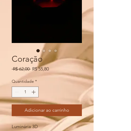
Coração
Preço
Preço
 R$ 62,00 
R$ 55,80
normal
promocional
Quantidade
*
Adicionar ao carrinho
Luminária 3D