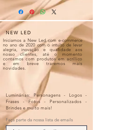
NEW LED
Iniciamos a New Led com e-commerce
no ano de 2020 com o intuíto de levar
alegria, inova
ção e qualidade aos
nosso clientes, até o momento
contamos com produtos em acrílico
e em breve traremos mais
novidades.
Luminárias: Personagens - Logos -
Frases - Fotos - Personalizados -
Brindes e muito mais!
Faça parte da nossa lista de emails