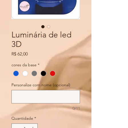
Luminária de led
3D
Preço
R$ 62,00
cores da base
*
Personalize com nome (opcional)
0/11
Quantidade
*