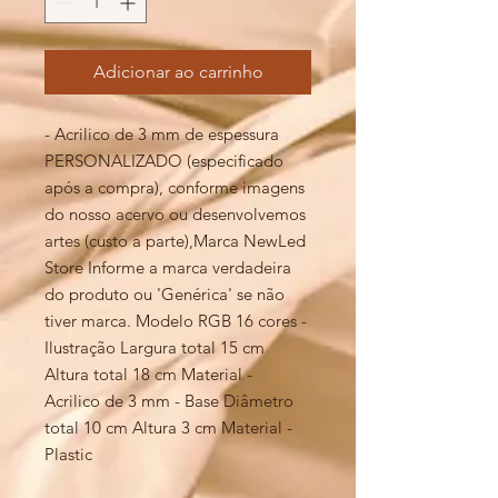
Adicionar ao carrinho
- Acrilico de 3 mm de espessura
PERSONALIZADO (especificado
após a compra), conforme imagens
do nosso acervo ou desenvolvemos
artes (custo a parte),Marca NewLed
Store Informe a marca verdadeira
do produto ou 'Genérica' se não
tiver marca. Modelo RGB 16 cores -
Ilustração Largura total 15 cm
Altura total 18 cm Material -
Acrilico de 3 mm - Base Diâmetro
total 10 cm Altura 3 cm Material -
Plastic