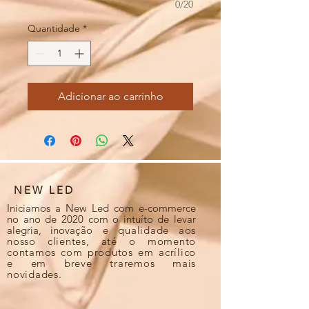
0/20
Quantidade
*
Adicionar ao carrinho
NEW LED
Iniciamos a New Led com e-commerce
no ano de 2020 com o intuíto de levar
alegria, inova
ção e qualidade aos
nosso clientes, até o momento
contamos com produtos em acrílico
e em breve traremos mais
novidades.