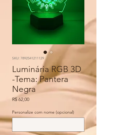
SKU: 7892541211129
Luminária RGB 3D
-Tema: Pantera
Negra
Preço
R$ 62,00
Personalize com nome (opcional)