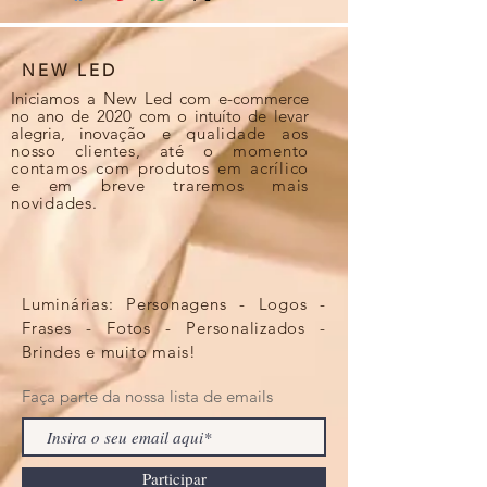
NEW LED
Iniciamos a New Led com e-commerce
no ano de 2020 com o intuíto de levar
alegria, inova
ção e qualidade aos
nosso clientes, até o momento
contamos com produtos em acrílico
e em breve traremos mais
novidades.
Luminárias: Personagens - Logos -
Frases - Fotos - Personalizados -
Brindes e muito mais!
Faça parte da nossa lista de emails
Participar